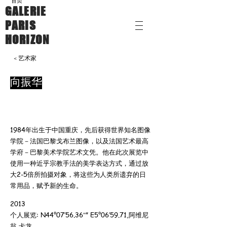
首页
GALERIE
PARIS
HORIZON
< 艺术家
向振华
1984年出生于中国重庆，先后获得世界知名图像
学院－法国巴黎戈布兰图像，以及法国艺术最高
学府－巴黎美术学院艺术文凭。他在此次展览中
使用一种近乎宗教手法的美学表达方式，通过放
大2-5倍所拍摄对象，将这些为人类所遗弃的日
常用品，赋予新的生命。
2013
个人展览: N44°07’56.36″” E5°06’59.71,阿维尼
翁,卡龙