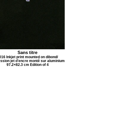
Sans titre
016 Inkjet print mounted on dibond/
ssion jet d'encre monté sur aluminium
97.2×82.3 cm Edition of 4