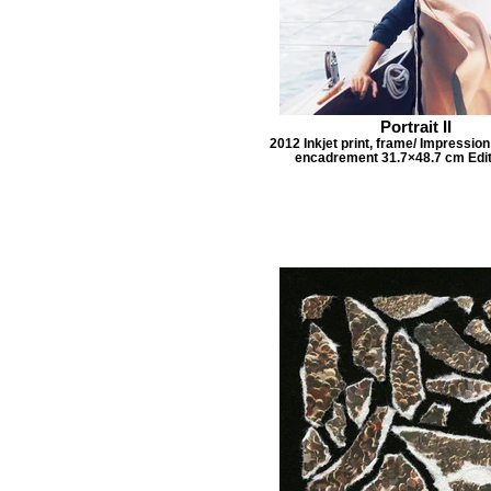
Portrait II
2012 Inkjet print, frame/ Impression 
encadrement 31.7×48.7 cm Edit