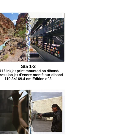
Sta 1-2
013 Inkjet print mounted on dibond/
ression jet d'encre monté sur dibond
110.3×169.4 cm Edition of 3