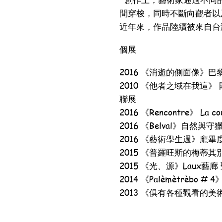
間穿梭，同時不斷向觀者以
近年來，作品陸續被來自台
個展
2016 《消逝的側面像》
2010 《他者之域在我這
聯展
2016 《Rencontre》 La
2016 《Belval》自然
2016 《藝術學生週》龐
2015 《普羅旺斯的梅蒂其
2015 《光、源》Laux藝廊
2014 《Palèmètrèbo # 4
2013 《俱有各種觀看的