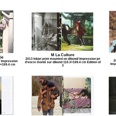
M La Culture
ie
2013 Inkjet print mounted on dibond/ Impression jet
2
/ Impression
d'encre monté sur dibond 110.3×169.4 cm Edition of
Imp
3×169.4 cm
3