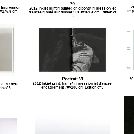
79
2
/ Impression
2012 Inkjet print mounted on dibond/ Impression jet
Imp
3×176.8 cm
d'encre monté sur dibond 110.3×169.4 cm Edition of
3
Portrait VI
201
2012 Inkjet print, frame/ Impression jet d'encre,
jet d'encre,
encadrement 70×100 cm Edition of 5
n of 5