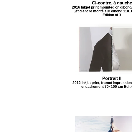
Ci-contre, à gauche
2016 Inkjet print mounted on dibond
jet d'encre monté sur dibond 110.
Edition of 3
Portrait II
2012 Inkjet print, frame/ Impression 
encadrement 70×100 cm Editio