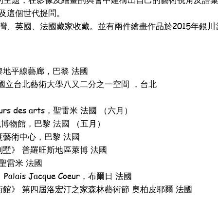
及這個世代提問。
灣、英國、法國藏家收藏。並有兩件繪畫作品於2015年銀川
巴黎地平線藝廊，巴黎 法國
》 國立台北藝術大學八又二分之一空間 ，台北
 cours des arts，聖雷米 法國 （六月）
與守獵博物館，巴黎 法國 （五月）
畢度藝術中心，巴黎 法國
別墅》 普羅旺斯地區萊博 法國
 聖雷米 法國
》 Palais Jacque Coeur，布爾日 法國
美術館》 第四屆洛宏汀之家森林藝術節 奧柏皮耶爾 法國