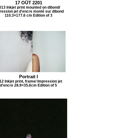
17 OÛT 2201
013 Inkjet print mounted on dibond/
ression jet d'encre monté sur dibond
110.3×177.6 cm Edition of 3
Portrait I
2 Inkjet print, frame/ Impression jet
d'encre 28.9×35.6cm Edition of 5