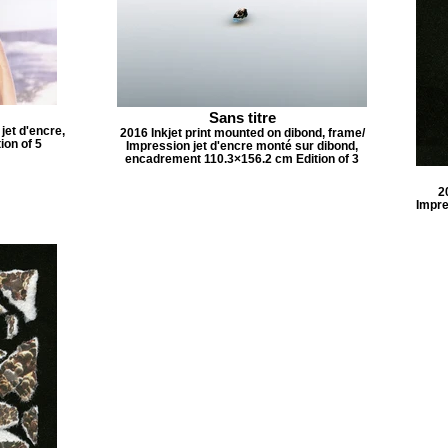
Sans titre
jet d'encre,
2016 Inkjet print mounted on dibond, frame/
ion of 5
Impression jet d'encre monté sur dibond,
encadrement 110.3×156.2 cm Edition of 3
2
Impre