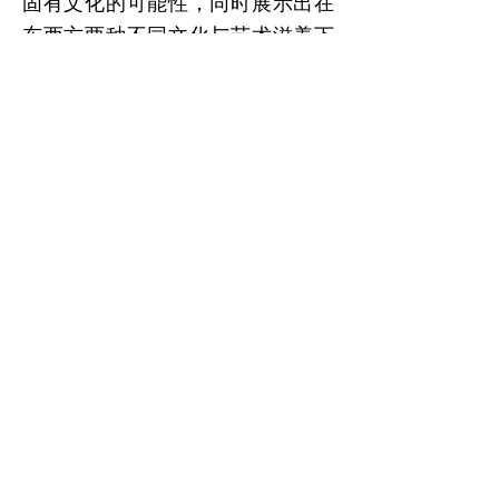
固有文化的可能性，同时展示出在
东西方两种不同文化与艺术滋养下
成长的中国青年艺术家们如何在思
想与文化的冲突与挣扎中创造出属
于自己的独特视野。
“年轻应该是自发的，要靠近生命的
源泉，能够站起来动摇过时的文明
链条，勇于承担其他人没有勇气承
担的责任 －托马斯.曼 ”
青年人对于自身与周遭环境的瞬息
万变具有强烈的敏感意识：他们观
察、思索，并探求世界、记忆、他
人与自我的谜团。他们不以习惯为
束缚，而以寻找为目的，质疑并挑