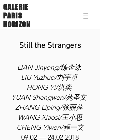
GALERIE
PARIS
HORIZON
Still the Strangers
LIAN Jinyong/练金泳
LIU Yuzhuo/刘宇卓
HONG Yi/洪奕
YUAN Shengwen/苑圣文
ZHANG Liping/张丽萍
WANG Xiaosi/王小思
CHENG Yiwen/程一文
09.02 —
24.02.2018