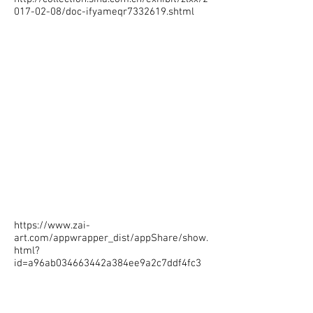
017-02-08/doc-ifyameqr7332619.shtml
https://www.zai-
art.com/appwrapper_dist/appShare/show.
html?
id=a96ab034663442a384ee9a2c7ddf4fc3